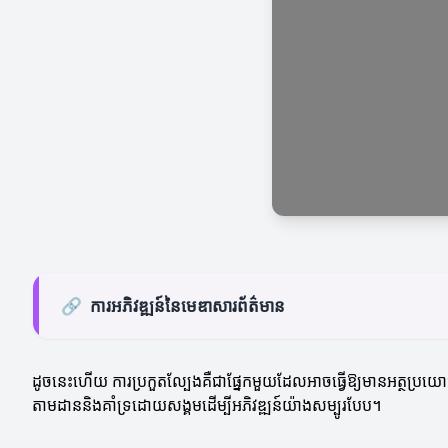
🔗
ការអភិវឌ្ឍន៍នៃមេឌាសារព័ត៌មាន
ដូចនេះហើយ ការប្រកួតល្បែងគឺជាផ្នែកមួយដែលអាចធ្វើឱ្យមានអត្ថប្រយោជ
តាមដាននិងគាំទ្រដោយសង្គមដើម្បីអភិវឌ្ឍន៍យ៉ាងសម្បូរបែប។