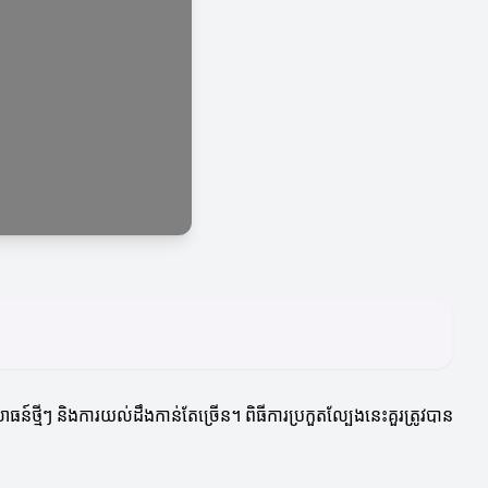
ថ្មីៗ និងការយល់ដឹងកាន់តែច្រើន។ ពិធីការប្រកួតល្បែងនេះគួរត្រូវបាន