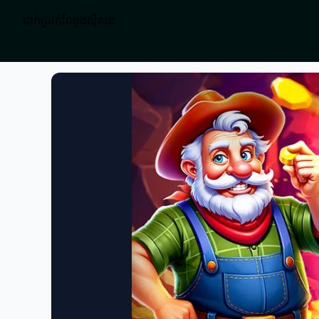
ដាក់ប្រាក់ល្បែងស៊ីសង