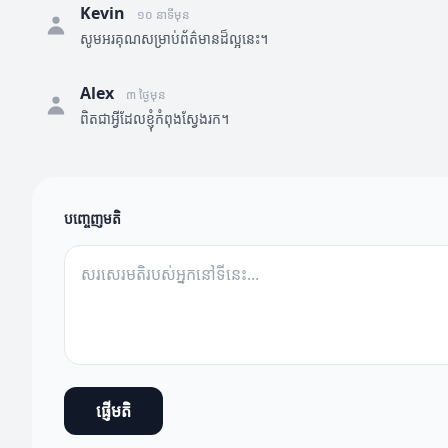
Kevin
១០ នាទីមុន
សូមអរគុណសម្រាប់ព័ត៌មានដ៏ល្អនេះ។
Alex
៣ ថ្ងៃមុន
ពិតជាអ្វីដែលខ្ញុំកំពុងស្វែងរក។
បញ្ចេញមតិ
ផ្ញើមតិ