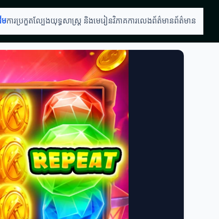
ដើម
ការប្រកួតល្បែង
យុទ្ធសាស្ត្រ និងមេរៀន
វិភាគការលេង
ព័ត៌មានព័ត៌មាន