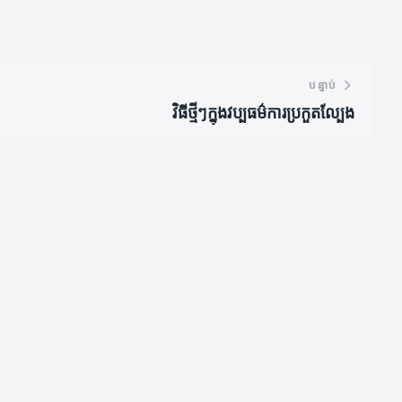
បន្ទាប់
វិធីថ្មីៗក្នុងវប្បធម៌ការប្រកួតល្បែង