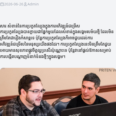
2026-06-26
Admin
សារៈសំខាន់នៃការប្រកួតល្បែងក្នុងការអភិវឌ្ឍន៍ជម្រើស
ការប្រកួតល្បែងបានក្លាយជាផ្នែកមួយដែលសំខាន់ក្នុងសង្គមសម័យថ្មី ដែលមិន
ត្រឹមតែជារឿងកំសាន្តទេ ប៉ុន្តែការប្រកួតល្បែងក៏អាចជួយដល់ការ
អភិវឌ្ឍន៍ជម្រើសនៃមនុស្សយើងផងដែរ។ ការប្រកួតល្បែងនេះមិនត្រឹមតែជួយ
អោយមានសុខភាពផ្លូវចិត្តល្អប្រសើរប៉ុណ្ណោះទេ ប៉ុន្តែវានៅផ្តល់ឱកាសសម្រាប់
ការបង្កើតបណ្តាញទំនាក់ទំនងថ្មីៗក្នុងសង្គម។