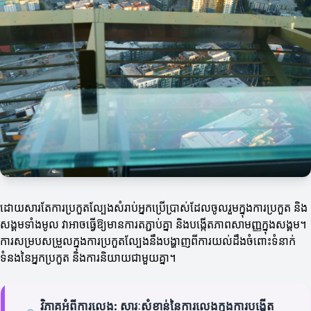
ដោយសារតែការប្រកួតល្បែងសំរាប់អ្នកប្រើប្រាស់ដែលចូលរួមក្នុងការប្រកួត និង
សង្គមទាំងមូល វាអាចធ្វើឱ្យមានការតភ្ជាប់គ្នា និងបង្កើតភាពសាមញ្ញក្នុងសង្គម។
ការសម្របសម្រួលក្នុងការប្រកួតល្បែងនឹងបង្ហាញពីការយល់ដឹងចំពោះទំនាក់
ទំនងនៃអ្នកប្រកួត និងការនិយាយជាមួយគ្នា។
វិភាគអំពីការលេង: សារៈសំខាន់នៃការលេងក្នុងការបង្កើត