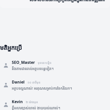
មតិអ្នកប្រើ
SEO_Master
មុននេះបន្តិច
នឹងតាមដានរាល់អត្ថបទបន្តទៀត។
Daniel
១០ នាទីមុន
អត្ថបទល្អណាស់! អរគុណសម្រាប់ការចែករំលែក។
Kevin
២ ម៉ោងមុន
ខ្លឹមសារច្បាស់លាស់ ងាយយល់ណាស់។