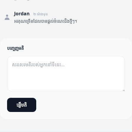
Jordan
២ ម៉ោងមុន
អរគុណច្រើនដែលបានផ្តល់ចំណេះដឹងថ្មីៗ។
បញ្ចេញមតិ
ផ្ញើមតិ