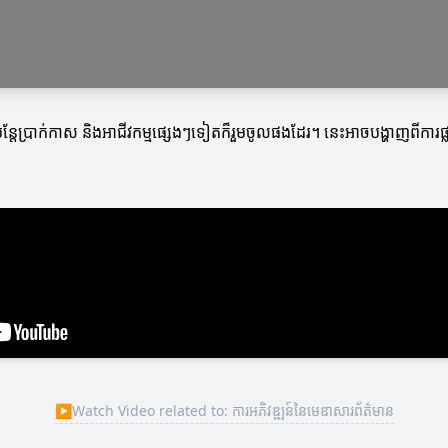
៉ុន្តែប្រាក់កាស និងអាជីវកម្មផ្សេងៗទៀតក៏រួមចូលផងដែរ។ នេះអាចបង្ហាញពីកា
▶
Watch Video related to: ការអភិវឌ្ឍន៍នៃមេឌាសារព័ត៌មាន