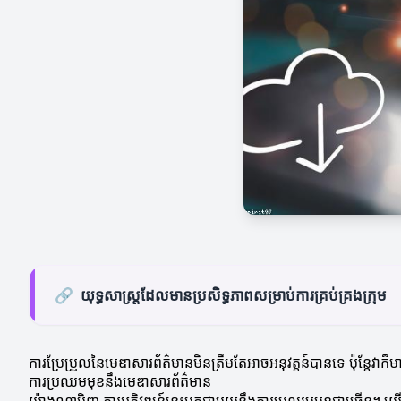
🔗
យុទ្ធសាស្ត្រដែលមានប្រសិទ្ធភាពសម្រាប់ការគ្រប់គ្រងក្រុម
ការប្រែប្រួលនៃមេឌាសារព័ត៌មានមិនត្រឹមតែអាចអនុវត្តន៍បានទេ ប៉ុន្
ការប្រឈមមុខនឹងមេឌាសារព័ត៌មាន