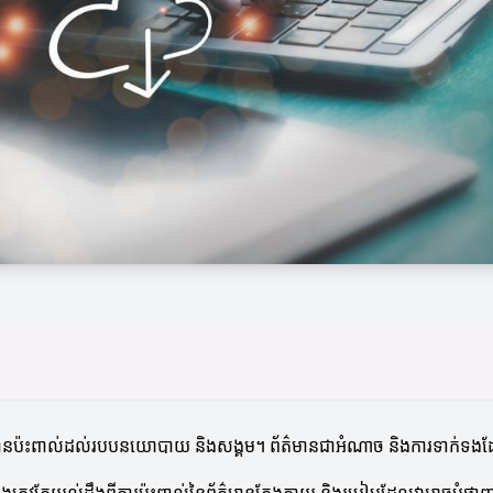
តែវាក៏មានប៉ះពាល់ដល់របបនយោបាយ និងសង្គម។ ព័ត៌មានជាអំណាច និងការទាក់ទងដ