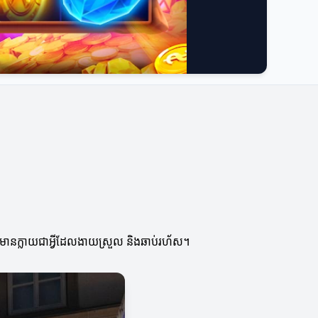
ត៌មានក្លាយជាអ្វីដែលងាយស្រួល និងឆាប់រហ័ស។