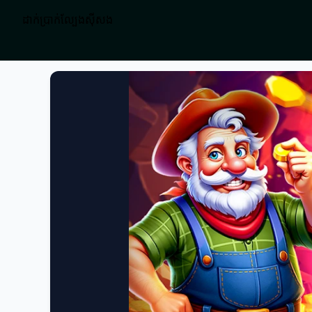
ដាក់ប្រាក់ល្បែងស៊ីសង