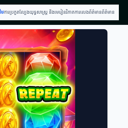
ដើម
ការប្រកួតល្បែង
យុទ្ធសាស្ត្រ និងមេរៀន
វិភាគការលេង
ព័ត៌មានព័ត៌មាន