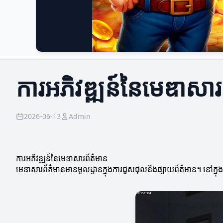
ការអភិវឌ្ឍន៍នៃមេឌាសារ
2026-06-13
Admin
ការអភិវឌ្ឍន៍នៃមេឌាសារព័ត៌មាន
មេឌាសារព័ត៌មានមានមូលដ្ឋានក្នុងការជួសជុលនិងផ្សាយព័ត៌មាន។ នៅក្ន