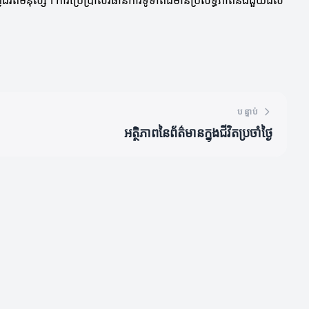
ិតមនុស្ស។ ការប្រើប្រាស់វិធានការទូទាត់ដ៏មានប្រសិទ្ធភាពនឹងជួយដល់
បន្ទាប់
អត្ថិភាពនៃព័ត៌មានក្នុងជីវិតប្រចាំថ្ងៃ