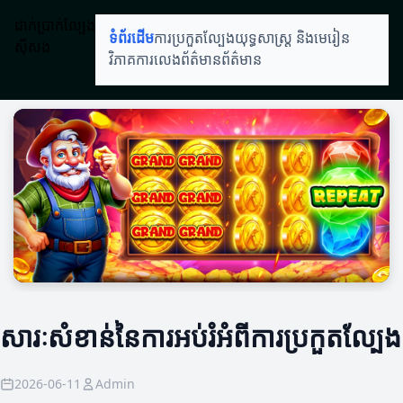
ដាក់ប្រាក់ល្បែង
ទំព័រដើម
ការប្រកួតល្បែង
យុទ្ធសាស្ត្រ និងមេរៀន
ស៊ីសង
វិភាគការលេង
ព័ត៌មានព័ត៌មាន
សារៈសំខាន់នៃការអប់រំអំពីការប្រកួតល្បែង
2026-06-11
Admin