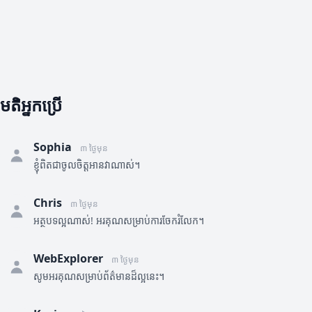
មតិអ្នកប្រើ
Sophia
៣ ថ្ងៃមុន
ខ្ញុំពិតជាចូលចិត្តអានវាណាស់។
Chris
៣ ថ្ងៃមុន
អត្ថបទល្អណាស់! អរគុណសម្រាប់ការចែករំលែក។
WebExplorer
៣ ថ្ងៃមុន
សូមអរគុណសម្រាប់ព័ត៌មានដ៏ល្អនេះ។