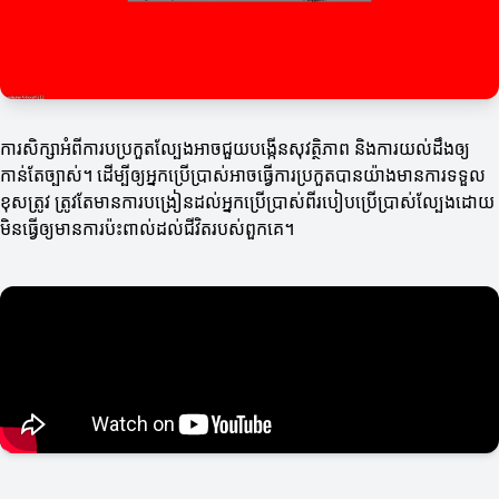
ការសិក្សាអំពីការបប្រកួតល្បែងអាចជួយបង្កើនសុវត្ថិភាព និងការយល់ដឹងឲ្យ
កាន់តែច្បាស់។ ដើម្បីឲ្យអ្នកប្រើប្រាស់អាចធ្វើការប្រកួតបានយ៉ាងមានការទទួល
ខុសត្រូវ ត្រូវតែមានការបង្រៀនដល់អ្នកប្រើប្រាស់ពីរបៀបប្រើប្រាស់ល្បែងដោយ
មិនធ្វើឲ្យមានការប៉ះពាល់ដល់ជីវិតរបស់ពួកគេ។