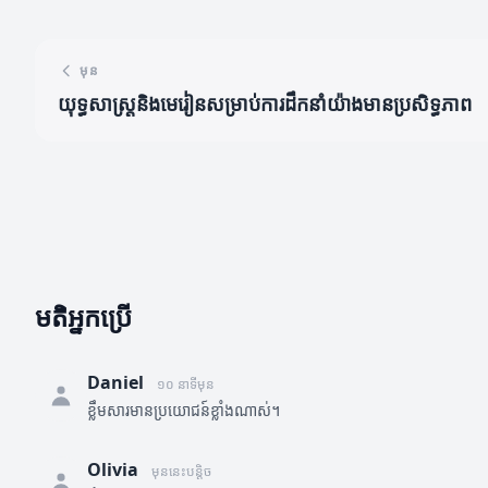
មុន
យុទ្ធសាស្ត្រនិងមេរៀនសម្រាប់ការដឹកនាំយ៉ាងមានប្រសិទ្ធភាព
មតិអ្នកប្រើ
Daniel
១០ នាទីមុន
ខ្លឹមសារមានប្រយោជន៍ខ្លាំងណាស់។
Olivia
មុននេះបន្តិច