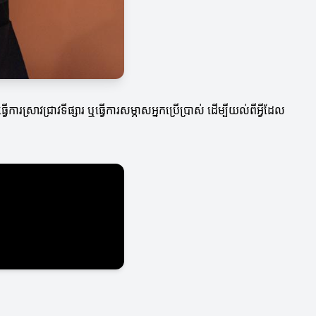
រស្រាវជ្រាវទីផ្សារ ឬធ្វើការសម្ភាសអ្នកប្រើប្រាស់ ដើម្បីយល់ពីអ្វីដែល