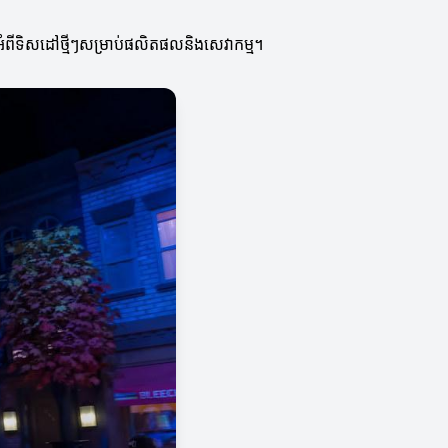
ម្មអំពីទិសដៅថ្មីៗសម្រាប់ផលិតផលនិងសេវាកម្ម។