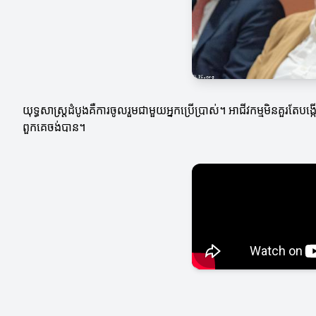
យុទ្ធសាស្ត្រដំបូងគឺការចូលរួមជាមួយអ្នកប្រើប្រាស់។ អាជីវកម្មមិនគួរតែប
ពួកគេចង់បាន។