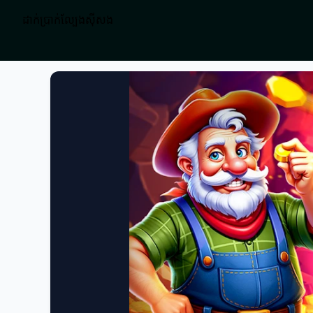
ដាក់ប្រាក់ល្បែងស៊ីសង