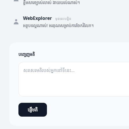
ខ្លឹមសារច្បាស់លាស់ ងាយយល់ណាស់។
WebExplorer
មុននេះបន្តិច
អត្ថបទល្អណាស់! អរគុណសម្រាប់ការចែករំលែក។
បញ្ចេញមតិ
ផ្ញើមតិ