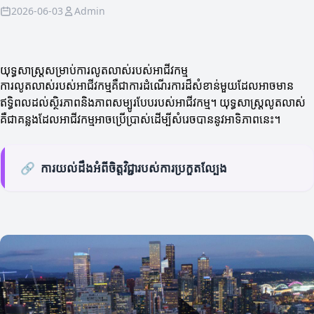
2026-06-03
Admin
យុទ្ធសាស្ត្រសម្រាប់ការលូតលាស់របស់អាជីវកម្ម
ការលូតលាស់របស់អាជីវកម្មគឺជាការដំណើរការដ៏សំខាន់មួយដែលអាចមាន
ឥទ្ធិពលដល់ស្ថិរភាពនិងភាពសម្បូរបែបរបស់អាជីវកម្ម។ យុទ្ធសាស្ត្រលូតលាស់
គឺជាគន្លងដែលអាជីវកម្មអាចប្រើប្រាស់ដើម្បីសំរេចបាននូវអាទិភាពនេះ។
🔗
ការយល់ដឹងអំពីចិត្តវិជ្ជារបស់ការប្រកួតល្បែង