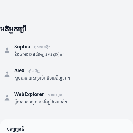
មតិអ្នកប្រើ
Sophia
មុននេះបន្តិច
នឹងតាមដានរាល់អត្ថបទបន្តទៀត។
Alex
ម្សិលមិញ
សូមអរគុណសម្រាប់ព័ត៌មានដ៏ល្អនេះ។
WebExplorer
២ ម៉ោងមុន
ខ្លឹមសារមានប្រយោជន៍ខ្លាំងណាស់។
បញ្ចេញមតិ