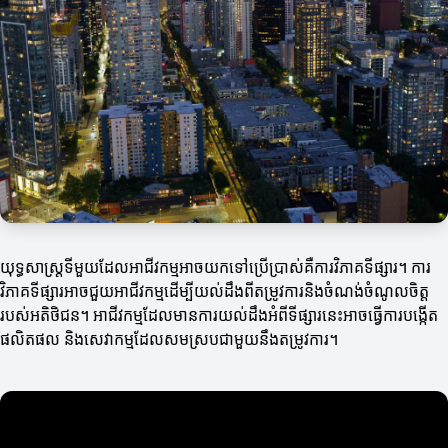
យុទ្ធសាស្ត្រទីមួយដែលអាជីវកម្មអាចយកទៅប្រើប្រាស់គឺការវិភាគទីផ្សារ។ ការ
វិភាគទីផ្សារអាចជួយអាជីវកម្មដើម្បីយល់ដឹងពីតម្រូវការនិងចំណង់ចំណូលចិត្ត
របស់អតិថិជន។ អាជីវកម្មដែលមានការយល់ដឹងអំពីទីផ្សារនេះអាចធ្វើការបង្កើត
ផលិតផល និងសេវាកម្មដែលសមស្របជាមួយនឹងតម្រូវការ។