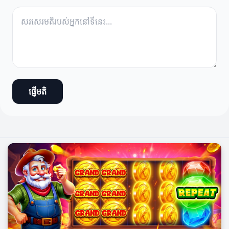
ផ្ញើមតិ