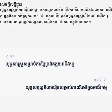
សេចក្តីសន្និដ្ឋាន
យុទ្ធសាស្ត្រនិងមេរៀនសម្រាប់ការលូតលាស់អាជីវកម្មគឺជាការពិតដែលគ្រប់អាជីវ
កម្មត្រូវតែយកចិត្តទុកដាក់។ ដោយការប្រើប្រាស់យុទ្ធសាស្ត្រទាំងនេះ អាជីវកម្ម
អាចសម្រេចបាននូវការលូតលាស់និងភាពជោគជ័យក្នុងអនាគត។
មុន
យុទ្ធសាស្ត្រសម្រាប់ការច្នៃប្រឌិតក្នុងអាជីវកម្ម
បន្ទាប់
យុទ្ធសាស្ត្រនិងមេរៀនសម្រាប់ភាពរឹងមាំក្នុងអាជីវកម្ម