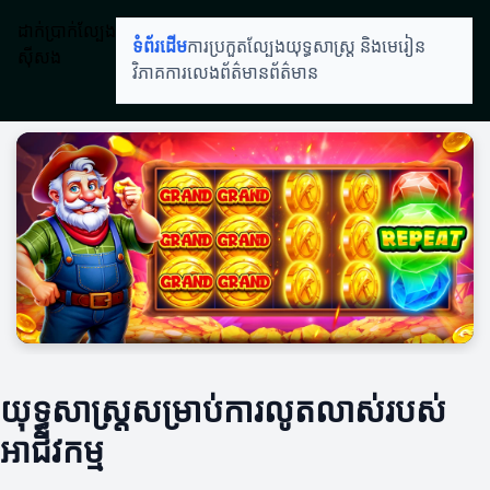
ដាក់ប្រាក់ល្បែង
ទំព័រដើម
ការប្រកួតល្បែង
យុទ្ធសាស្ត្រ និងមេរៀន
ស៊ីសង
វិភាគការលេង
ព័ត៌មានព័ត៌មាន
យុទ្ធសាស្ត្រសម្រាប់ការលូតលាស់របស់
អាជីវកម្ម