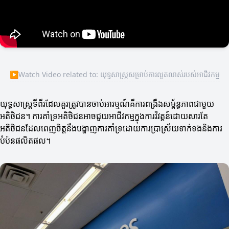
▶
Watch Video related to: យុទ្ធសាស្ត្រសម្រាប់ការលូតលាស់របស់អាជីវកម្ម
យុទ្ធសាស្ត្រទីពីរដែលគួរត្រូវបានចាប់អារម្មណ៍គឺការពង្រឹងសម្ព័ន្ធភាពជាមួយ
អតិថិជន។ ការគាំទ្រអតិថិជនអាចជួយអាជីវកម្មក្នុងការវិវត្តន៍ដោយសារតែ
អតិថិជនដែលពេញចិត្តនឹងបង្ហាញការគាំទ្រដោយការប្រាស្រ័យទាក់ទងនិងការ
បំប៉នផលិតផល។