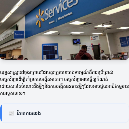
យុទ្ធសាស្ត្រនៅចុងក្រោយដែលគួរត្រូវបានចាប់អារម្មណ៍គឺការប្រើប្រាស់
បច្ចេកវិទ្យាដើម្បីគាំទ្រការបង្កើតអាគារ។ បច្ចេកវិទ្យាអាចធ្វើឲ្យកំណត់
ដោយសារតែចំណេះដឹងថ្មីៗនិងការបង្កើតធនធានថ្មីៗដែលអាចជួយអាជីវកម្មមាន
ការលូតលាស់។
📰
វិភាគការលេង