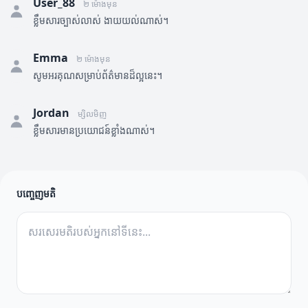
User_88
២ ម៉ោងមុន
ខ្លឹមសារច្បាស់លាស់ ងាយយល់ណាស់។
Emma
២ ម៉ោងមុន
សូមអរគុណសម្រាប់ព័ត៌មានដ៏ល្អនេះ។
Jordan
ម្សិលមិញ
ខ្លឹមសារមានប្រយោជន៍ខ្លាំងណាស់។
បញ្ចេញមតិ