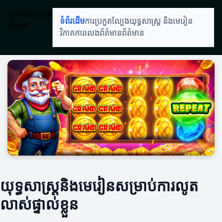
ដាក់ប្រាក់ល្បែង
ទំព័រដើម
ការប្រកួតល្បែង
យុទ្ធសាស្ត្រ និងមេរៀន
ស៊ីសង
វិភាគការលេង
ព័ត៌មានព័ត៌មាន
យុទ្ធសាស្ត្រនិងមេរៀនសម្រាប់ការលូត
លាស់ផ្ទាល់ខ្លួន