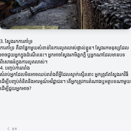
3. ស្វែងរកការគាំទ្រ
ការគាំទ្រ គឺជាផ្នែកមួយសំខាន់នៃការលូតលាស់ផ្ទាល់ខ្លួន។ ស្វែងរកមនុស្សដែល
អាចជួយអ្នកក្នុងដំណើរនេះ។ អ្នកអាចស្វែងរកមិត្តភក្តិ ឬអ្នកណាដែលមានបទ
ពិសោធន៍ក្នុងការលូតលាស់។
4. បញ្ចប់ការរារាំង
សំរាប់អ្នកដែលមិនអាចឈប់រារាំងពីអ្វីដែលស្ទាក់ស្ទើរនោះ អ្នកត្រូវតែស្វែងរកវិធី
ដើម្បីបញ្ចប់គំនិតនិងអារម្មណ៍អវិជ្ជាជន។ តើអ្នកត្រូវការតំណាងឬអត្ថបទណាមួយ
ដើម្បីជួយអ្នកអាច?
មុន