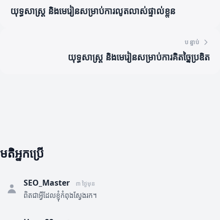
យុទ្ធសាស្ត្រ និងមេរៀនសម្រាប់ការលូតលាស់ផ្ទាល់ខ្លួន
បន្ទាប់
យុទ្ធសាស្ត្រ និងមេរៀនសម្រាប់ការគិតច្នៃប្រឌិត
មតិអ្នកប្រើ
SEO_Master
៣ ថ្ងៃមុន
ពិតជាអ្វីដែលខ្ញុំកំពុងស្វែងរក។