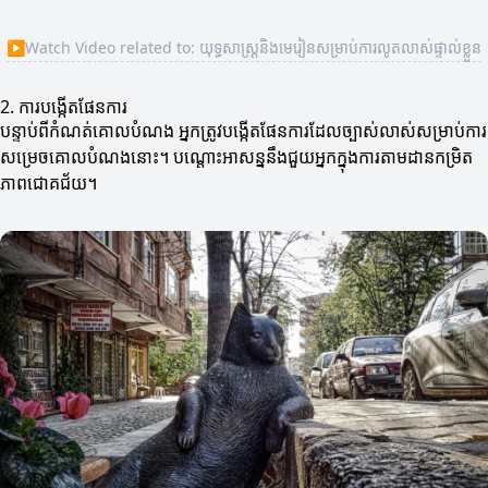
▶
Watch Video related to: យុទ្ធសាស្ត្រនិងមេរៀនសម្រាប់ការលូតលាស់ផ្ទាល់ខ្លួន
2. ការបង្កើតផែនការ
បន្ទាប់ពីកំណត់គោលបំណង អ្នកត្រូវបង្កើតផែនការដែលច្បាស់លាស់សម្រាប់ការ
សម្រេចគោលបំណងនោះ។ បណ្តោះអាសន្ននឹងជួយអ្នកក្នុងការតាមដានកម្រិត
ភាពជោគជ័យ។