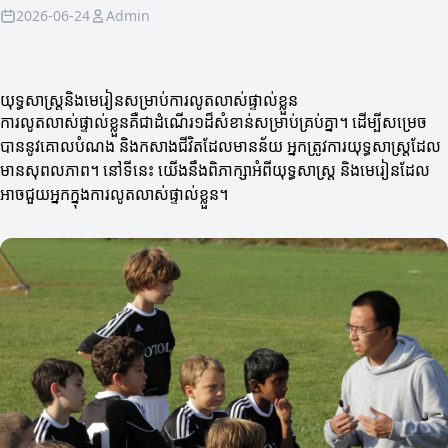
2026-06-24
Admin
យុទ្ធសាស្ត្រនិងមេរៀនសម្រាប់ការលូតលាស់ផ្ទាល់ខ្លួន
ការលូតលាស់ផ្ទាល់ខ្លួនគឺជាដំណើរ១ដ៏សំខាន់សម្រាប់គ្រប់គ្នា។ ដើម្បីសម្រេច
បាននូវគោលបំណង និងកសាងជីវិតដែលមានន័យ អ្នកត្រូវការយុទ្ធសាស្ត្រដែល
មានសុពលភាព។ នៅទីនេះ យើងនឹងពិភាក្សាអំពីយុទ្ធសាស្ត្រ និងមេរៀនដែល
អាចជួយអ្នកក្នុងការលូតលាស់ផ្ទាល់ខ្លួន។