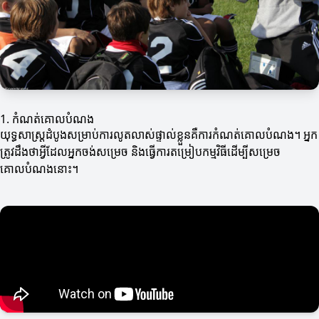
1. កំណត់គោលបំណង
យុទ្ធសាស្ត្រដំបូងសម្រាប់ការលូតលាស់ផ្ទាល់ខ្លួនគឺការកំណត់គោលបំណង។ អ្នក
ត្រូវដឹងថាអ្វីដែលអ្នកចង់សម្រេច និងធ្វើការតម្រៀបកម្មវិធីដើម្បីសម្រេច
គោលបំណងនោះ។