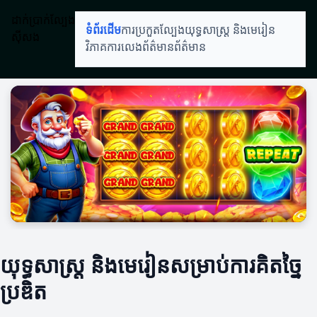
ដាក់ប្រាក់ល្បែង
ទំព័រដើម
ការប្រកួតល្បែង
យុទ្ធសាស្ត្រ និងមេរៀន
ស៊ីសង
វិភាគការលេង
ព័ត៌មានព័ត៌មាន
យុទ្ធសាស្ត្រ និងមេរៀនសម្រាប់ការគិតច្នៃ
ប្រឌិត