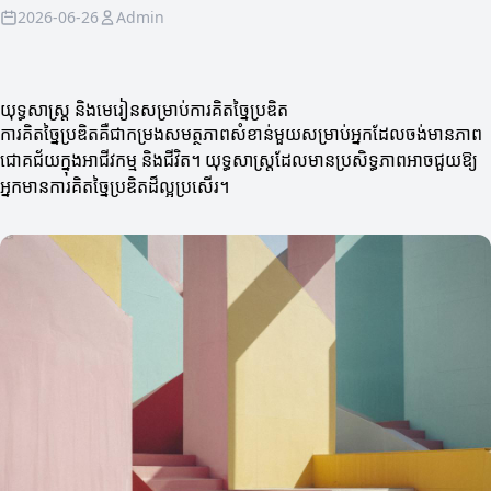
2026-06-26
Admin
យុទ្ធសាស្ត្រ និងមេរៀនសម្រាប់ការគិតច្នៃប្រឌិត
ការគិតច្នៃប្រឌិតគឺជាកម្រងសមត្ថភាពសំខាន់មួយសម្រាប់អ្នកដែលចង់មានភាព
ជោគជ័យក្នុងអាជីវកម្ម និងជីវិត។ យុទ្ធសាស្ត្រដែលមានប្រសិទ្ធភាពអាចជួយឱ្យ
អ្នកមានការគិតច្នៃប្រឌិតដ៏ល្អប្រសើរ។