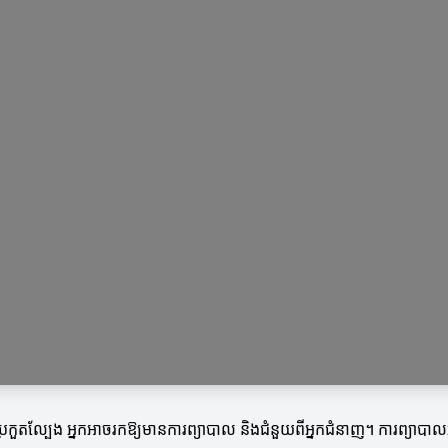
កួតល្បែង អ្នកអាចរកឱ្យមានការព្យាបាល និងជំនួយពីអ្នកជំនាញ។ ការព្យាប