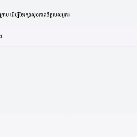
ោម ដើម្បីថែរក្សាសុខភាពចិត្តរបស់អ្នក៖
ាព