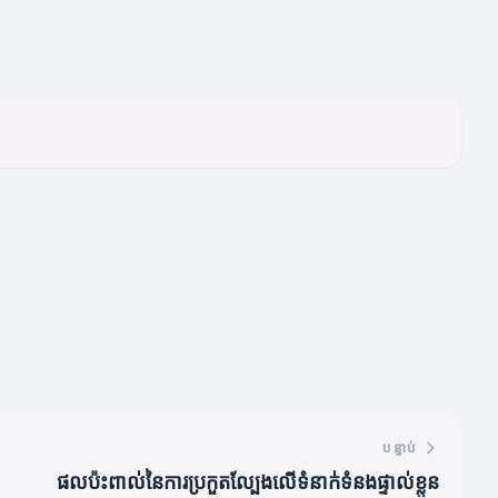
បន្ទាប់
ផលប៉ះពាល់នៃការប្រកួតល្បែងលើទំនាក់ទំនងផ្ទាល់ខ្លួន