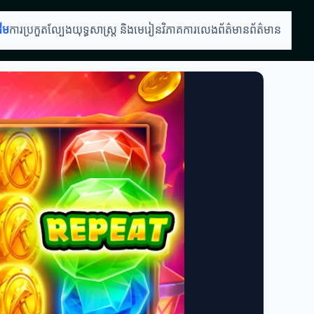
ដើម
ការប្រកួតល្បែង
យុទ្ធសាស្ត្រ និងមេរៀន
វិភាគការលេង
ព័ត៌មានព័ត៌មាន