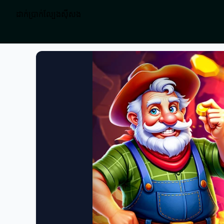
ដាក់ប្រាក់ល្បែងស៊ីសង