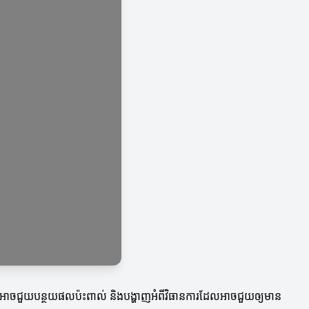
ាលអាចជួយបន្ថយផលប៉ះពាល់ និងបង្ហាញអំពីវិធានការដែលអាចជួយឲ្យមាន