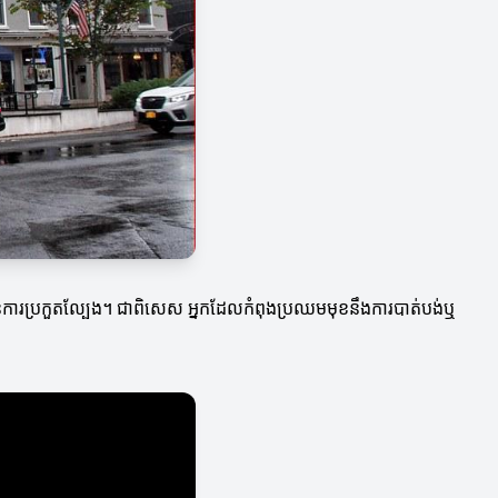
្រភេទនៃការប្រកួតល្បែង។ ជាពិសេស អ្នកដែលកំពុងប្រឈមមុខនឹងការបាត់បង់ឬ