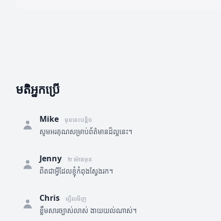
មតិអ្នកប្រើ
Mike
មុននេះបន្តិច
សូមអរគុណសម្រាប់ព័ត៌មានដ៏ល្អនេះ។
Jenny
២ ម៉ោងមុន
ពិតជាអ្វីដែលខ្ញុំកំពុងស្វែងរក។
Chris
ម្សិលមិញ
ខ្លឹមសារច្បាស់លាស់ ងាយយល់ណាស់។