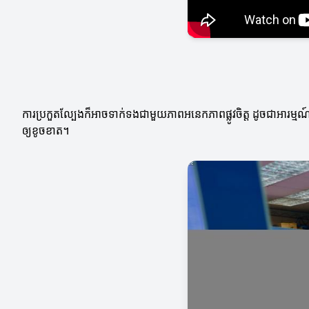
ការប្រកួតល្បែងក៏អាចទាក់ទងជាមួយភាពអនេកភាពផ្លូវចិត្ត ដូចជាអារម្ម
ឲ្យខូចខាត។