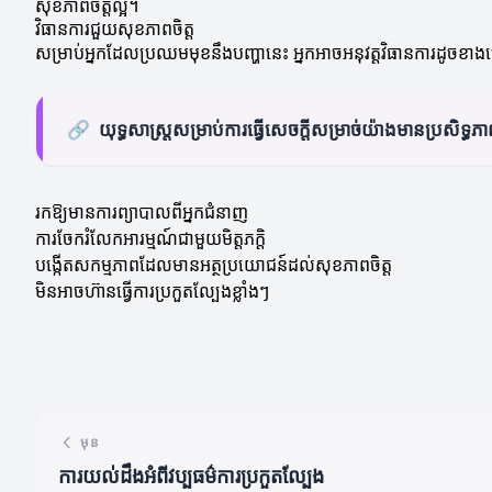
សុខភាពចិត្តល្អ។
វិធានការជួយសុខភាពចិត្ត
សម្រាប់អ្នកដែលប្រឈមមុខនឹងបញ្ហានេះ អ្នកអាចអនុវត្តវិធានការដូចខាងក្រ
🔗
យុទ្ធសាស្ត្រសម្រាប់ការធ្វើសេចក្តីសម្រាច់យ៉ាងមានប្រសិទ្ធភ
រកឱ្យមានការព្យាបាលពីអ្នកជំនាញ
ការចែករំលែកអារម្មណ៍ជាមួយមិត្តភក្តិ
បង្កើតសកម្មភាពដែលមានអត្ថប្រយោជន៍ដល់សុខភាពចិត្ត
មិនអាចហ៊ានធ្វើការប្រកួតល្បែងខ្លាំងៗ
មុន
ការយល់ដឹងអំពីវប្បធម៌ការប្រកួតល្បែង