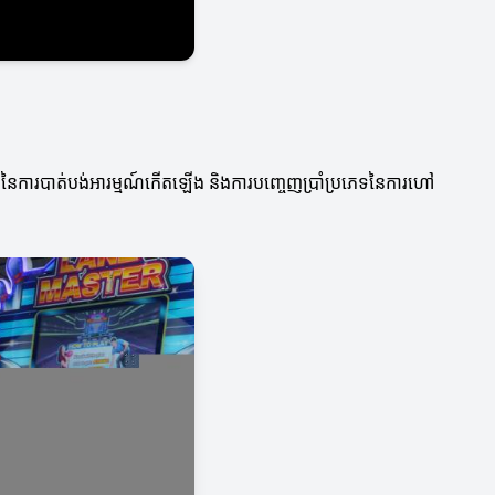
ឡើងនៃការបាត់បង់អារម្មណ៍កើតឡើង និងការបញ្ចេញប្រាំប្រភេទនៃការហៅ