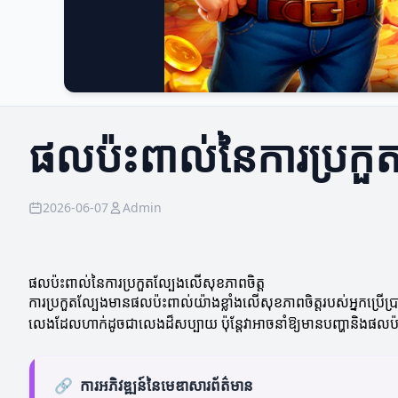
ផលប៉ះពាល់នៃការប្រកួ
2026-06-07
Admin
ផលប៉ះពាល់នៃការប្រកួតល្បែងលើសុខភាពចិត្ត
ការប្រកួតល្បែងមានផលប៉ះពាល់យ៉ាងខ្លាំងលើសុខភាពចិត្តរបស់អ្នកប្រើប្រា
លេងដែលហាក់ដូចជាលេងដ៏សប្បាយ ប៉ុន្តែវាអាចនាំឱ្យមានបញ្ហានិងផលប៉ះ
🔗
ការអភិវឌ្ឍន៍នៃមេឌាសារព័ត៌មាន