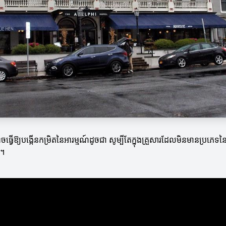
ែលអាចធ្វើឱ្យបង្កើនកម្រិតនៃអារម្មណ៍ដូចជា សូម្បីតែក្នុងគ្រួសារដែលមិនមានប
ះ។