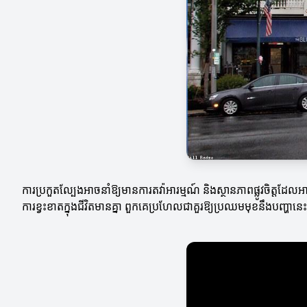
ការប្រកួតល្បែងអាចនាំឱ្យមានការតវ៉ាអារម្មណ៍ និងស្ថានភាពផ្លូវចិត្តដ
ការខ្វះខាតក្នុងជីវិតមានគ្នា ពួកគេប្រហែលជាគួរឱ្យប្រឈមមុខនឹងបញ្ហានេ