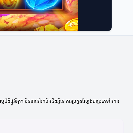
ំងឺផ្លូវចិត្ត។ មិនថានៅរកមិនដឹងអ្វីទេ ការប្រកួតល្បែងជាប្រភេទនៃការ