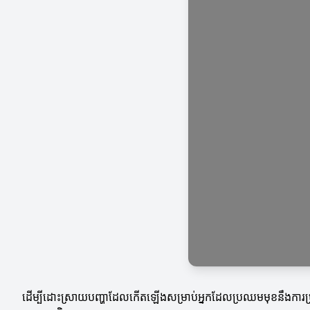
ដើម្បីដោះស្រាយបញ្ហាដែលកើតឡើងសម្រាប់អ្នកដែលប្រឈមមុខនឹងការប្រ