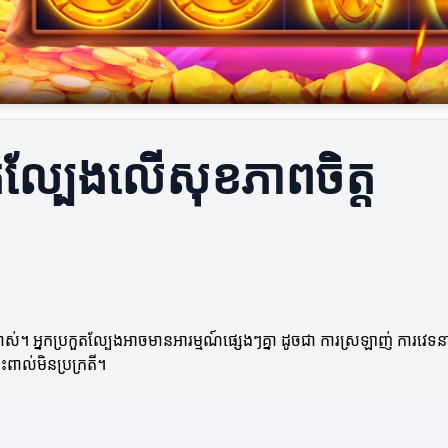
តល្បែងលើសុខភាពចិត្ត
ស់។ អ្នកប្រកួតល្បែងអាចមានអារម្មណ៍ផ្សេងៗគ្នា ដូចជា ការស្រឡាញ់ ការវេទនាឬជ
ពាល់មិនប្រក្រតី។