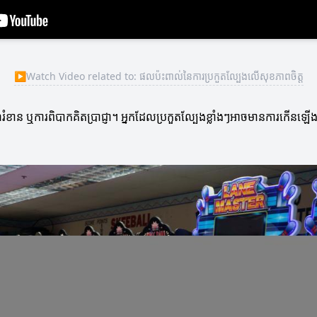
▶
Watch Video related to: ផលប៉ះពាល់នៃការប្រកួតល្បែងលើសុខភាពចិត្ត
ណ៍រំខាន ឬការពិបាកគិតប្រាជ្ញា។ អ្នកដែលប្រកួតល្បែងខ្លាំងៗអាចមានការកើន