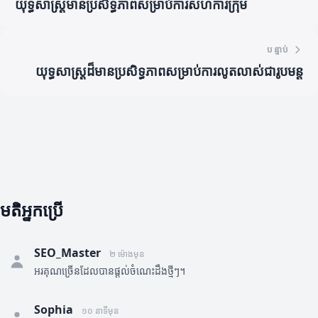
យុទ្ធសាស្ត្រមានប្រសិទ្ធភាពសម្រាប់ការសហការក្រុម
បន្ទាប់
យុទ្ធសាស្ត្រដ៏មានប្រសិទ្ធភាពសម្រាប់ការលូតលាស់ជារូបមន្ត
មតិអ្នកប្រើ
SEO_Master
២ ម៉ោងមុន
អរគុណច្រើនដែលបានផ្តល់ចំណេះដឹងថ្មីៗ។
Sophia
១០ នាទីមុន