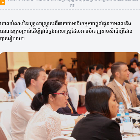
▶
កម្ម
គោលបំណងនៃយុទ្ធសាស្ត្រនេះគឺធានាថាអាជីវកម្មអាចផ្តល់ជូនថាមពលនិង
ធនធានគ្រប់គ្រាន់ដើម្បីផ្តល់នូវអនុសាស្រ្តដែលអាចបំពេញតាមសំណុំអ្វីដែល
បានរៀបរាប់។