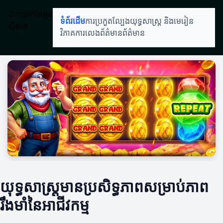
ដាក់ប្រាក់ល្បែង
ទំព័រដើម
ការប្រកួតល្បែង
យុទ្ធសាស្ត្រ និងមេរៀន
ស៊ីសង
វិភាគការលេង
ព័ត៌មានព័ត៌មាន
យុទ្ធសាស្ត្រមានប្រសិទ្ធភាពសម្រាប់ភាព
រឹងមាំនៃអាជីវកម្ម