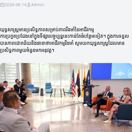
2026-06-14
Admin
យុទ្ធសាស្ត្រមានប្រសិទ្ធភាពសម្រាប់ភាពរឹងមាំនៃអាជីវកម្ម
ការប្រកួតប្រជែងនៅក្នុងទីផ្សារបច្ចុប្បន្ននេះកាន់តែធំបន្ថែមទៀត។ ក្នុងការទទួល
បានភាពជោគជ័យនិងធានាថាអាជីវកម្មរឹងមាំ សូមយកយុទ្ធសាស្ត្រដែលមាន
ប្រសិទ្ធភាពមួយចំនួនមកអនុវត្ត។