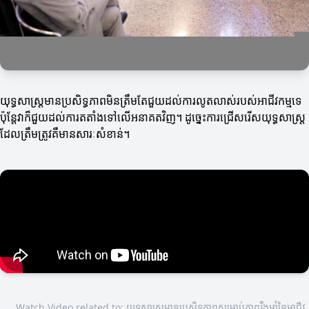
យុទ្ធសាស្ត្រមានប្រសិទ្ធភាពមិនត្រឹមតែជួយដល់ការលូតលាស់របស់អាជីវកម្មទេ
ប៉ុន្តែវាក៏ជួយដល់ការតតាំងទៅលើអនាគតវិញ។ ដូច្នេះការជ្រើសរើសយុទ្ធសាស្ត្រ
ដែលត្រឹមត្រូវគឺមានសារៈសំខាន់។
Watch Video related to: យុទ្ធសាស្ត្រមានប្រសិទ្ធភាពសម្រាប់ភាពរឹងមាំនៃអាជីវ