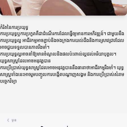
កំរិតនៃការប្រយុទ្ធ
ការប្រយុទ្ធឬការប្រកួតគឺជាដំណើរការដែលធ្វើឲ្យមានការអភិវឌ្ឍន៍។ ជាមួយនឹង
ការប្រយុទ្ធល្អ អាជីវកម្មអាចភ្ជាប់និងចងក្រងការយល់ដឹងនិងការស្រាវជ្រាវដែល
អាចជួយទទួលបានភាពរឹងមាំ។
ការប្រយុទ្ធល្អអាចនាំឱ្យមានចំណូលនិងផលប៉ះពាល់ល្អដល់អរិយាបុគ្គល។
យុទ្ធសាស្ត្រដែលអាចអនុវត្តបាន
ការប្រើប្រាស់យុទ្ធសាស្ត្រដែលអាចអនុវត្តបាននឹងធានាថាអាជីវកម្មរឹងមាំ។ យុទ្ធ
សាស្ត្រទាំងនេះអាចរួមបញ្ចូលការបង្កើតបណ្តាញសង្គម និងការប្រើប្រាស់សំរាម
បច្ចេកវិទ្យា
មុន