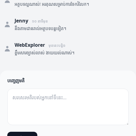
អត្ថបទល្អណាស់! អរគុណសម្រាប់ការចែករំលែក។
Jenny
១០ នាទីមុន
នឹងតាមដានរាល់អត្ថបទបន្តទៀត។
WebExplorer
មុននេះបន្តិច
ខ្លឹមសារច្បាស់លាស់ ងាយយល់ណាស់។
បញ្ចេញមតិ