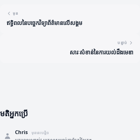
មុន
ឥទ្ធិពលនៃបច្ចេកវិទ្យាព័ត៌មានលើសង្គម
បន្ទាប់
សារៈសំខាន់នៃការយល់ដឹងមេឌា
មតិអ្នកប្រើ
Chris
មុននេះបន្តិច