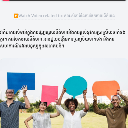
▶
Watch Video related to: សារៈសំខាន់នៃការចែកចាយព័ត៌មាន
វាក៏ជាការសំខាន់ក្នុងការផ្សព្វផ្សាយព័ត៌មាននិងការផ្តល់នូវការប្រាស្រ័យទាក់ទង
គ្នា។ ការចែកចាយព័ត៌មាន អាចជួយបង្កើនការប្រាស្រ័យទាក់ទង និងការ
សហការណ៍រវាងមនុស្សក្នុងសហគមន៍។