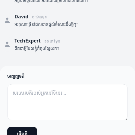
អត្ថបទល្អណាស់! អរគុណសម្រាប់ការចែករំលែក។
David
២ ម៉ោងមុន
អរគុណច្រើនដែលបានផ្តល់ចំណេះដឹងថ្មីៗ។
TechExpert
១០ នាទីមុន
ពិតជាអ្វីដែលខ្ញុំកំពុងស្វែងរក។
បញ្ចេញមតិ
ផ្ញើមតិ