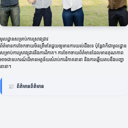
មូលដ្ឋានសម្រាប់ការស្រាវជ្រាវ
ព័ត៌មានការចែកចាយមិនត្រឹមតែជួយឲ្យមានការយល់ដឹងទេ ប៉ុន្តែវាក៏ជាមូលដ្ឋាន
សម្រាប់ការស្រាវជ្រាវនិងការវិភាគ។ ការចែកចាយព័ត៌មានដែលមានគុណភាព
អាចជា​ឧបករណ៍ដ៏មានអត្ថន័យសំរាប់ការវិភាគនានា និងការឆ្លើយតបនឹងបញ្ហា
នានា។
📰
ព័ត៌មានព័ត៌មាន