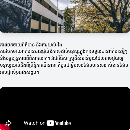
ការចែកចាយព័ត៌មាន និងការយល់ដឹង
ការចែកចាយព័ត៌មានបានផ្តល់ឱកាសដល់មនុស្សក្នុងការទទួលបានព័ត៌មានថ្មីៗ
និងបច្ចុប្បន្នភាពពីពិភពលោក។ វាជាវិធីសាស្ត្រដ៏សំខាន់មួយដែលអាចជួយឲ្យ
មនុស្សយល់ដឹងពីព្រឹត្តិការណ៍នានា ក៏ដូចជាខ្លឹមសារដែលមានសារៈសំខាន់ដែល
អាចផ្លាស់ប្តូររាងសង្គម។