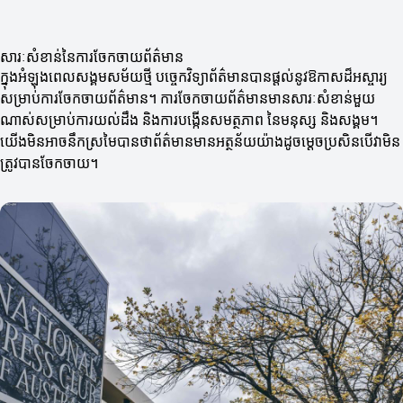
សារៈសំខាន់នៃការចែកចាយព័ត៌មាន
ក្នុងអំឡុងពេលសង្គមសម័យថ្មី បច្ចេកវិទ្យាព័ត៌មានបានផ្តល់នូវឱកាសដ៏អស្ចារ្យ
សម្រាប់ការចែកចាយព័ត៌មាន។ ការចែកចាយព័ត៌មានមានសារៈសំខាន់មួយ
ណាស់សម្រាប់ការយល់ដឹង និងការបង្កើនសមត្ថភាព នៃមនុស្ស និងសង្គម។
យើងមិនអាចនឹកស្រមៃបានថាព័ត៌មានមានអត្ថន័យយ៉ាងដូចម្តេចប្រសិនបើវាមិន
ត្រូវបានចែកចាយ។