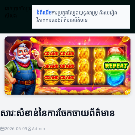
ដាក់ប្រាក់ល្បែង
ទំព័រដើម
ការប្រកួតល្បែង
យុទ្ធសាស្ត្រ និងមេរៀន
ស៊ីសង
វិភាគការលេង
ព័ត៌មានព័ត៌មាន
សារៈសំខាន់នៃការចែកចាយព័ត៌មាន
2026-06-09
Admin