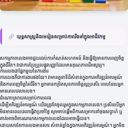
🔗
យុទ្ធសាស្ត្រនិងមេរៀនសម្រាប់ភាពរឹងមាំក្នុងអាជីវកម្ម
សកម្មភាពលេងអាចជួយដល់ការកំណត់សហគមន៍ និងធ្វើឱ្យមានការពេញចិត្ត
ក្នុងជីវិត។ វាជាការប្រែប្រួលផ្លូវបញ្ញាដែលមានគុណភាពដ៏អស្ចារ្យ។
ការលេងជាផ្នែកមួយនៃការងារ
ការលេងគឺជាការងារផងដែរ។ វាមានតួនាទីដ៏សំខាន់ក្នុងការអភិវឌ្ឍន៍អារម្មណ៍
និងការពេញចិត្តនៃជីវិត។ អ្នកមានកម្រិតសុខភាពចិត្តល្អប្រសើរ ពេលដែលអ្នក
មានពេលវេលាលេង។
ដំណោះស្រាយសម្រាប់ការលេង
ដើម្បីអភិវឌ្ឍន៍អារម្មណ៍ យើងត្រូវតែចូលរួមក្នុងសកម្មភាពលេង។ ប្រសិនបើអ្នក
មិនមានពេលវេលាធ្វើវាប្រចាំថ្ងៃ សូមចាប់ផ្តើមពីការសម្រាកនៅចុងសប្តាហ៍ ឬ
គាត់អាចពិចារណារកសកម្មភាពលេងដែលអាចធ្វើបាន។
ដោយសារតែការលេងមានសារៈសំខាន់ខ្លាំងក្នុងការអភិវឌ្ឍន៍អារម្មណ៍។ អ្នកមិន