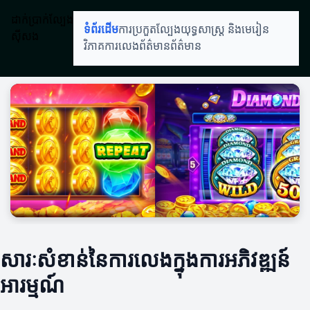
ដាក់ប្រាក់ល្បែង
ទំព័រដើម
ការប្រកួតល្បែង
យុទ្ធសាស្ត្រ និងមេរៀន
ស៊ីសង
វិភាគការលេង
ព័ត៌មានព័ត៌មាន
សារៈសំខាន់នៃការលេងក្នុងការអភិវឌ្ឍន៍
អារម្មណ៍