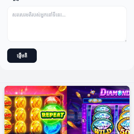
ផ្ញើមតិ