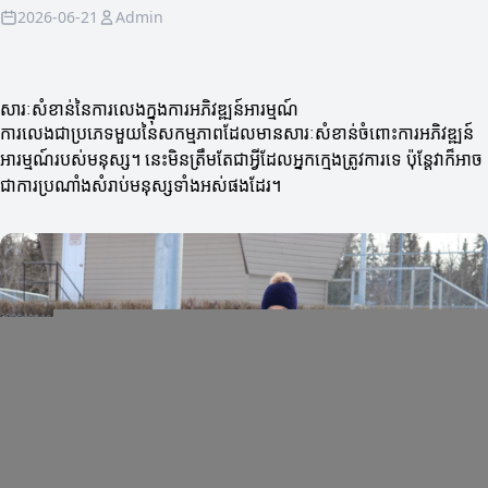
2026-06-21
Admin
សារៈសំខាន់នៃការលេងក្នុងការអភិវឌ្ឍន៍អារម្មណ៍
ការលេងជាប្រភេទមួយនៃសកម្មភាពដែលមានសារៈសំខាន់ចំពោះការអភិវឌ្ឍន៍
អារម្មណ៍របស់មនុស្ស។ នេះមិនត្រឹមតែជាអ្វីដែលអ្នកក្មេងត្រូវការទេ ប៉ុន្តែវាក៏អាច
ជាការប្រណាំងសំរាប់មនុស្សទាំងអស់ផងដែរ។