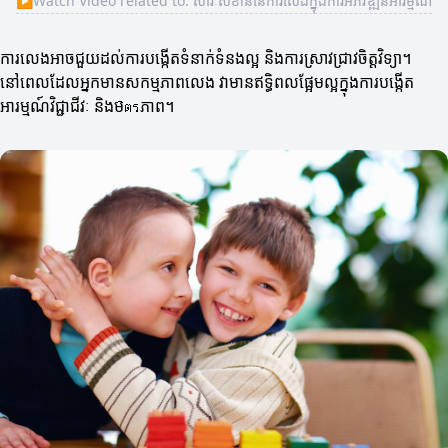
▶
Watch Video related to: សារៈសំខាន់នៃការលេងក្នុងការអភិវឌ្ឍន៍អារម្មណ៍
ការលេងអាចជួយដល់ការបង្កើតទំនាក់ទំនងល្អ និងការស្រាវជ្រាវចិត្តវិទ្យា។
នៅពេលដែលអ្នកមានសកម្មភាពលេង វាមានឥទ្ធិពលផ្អែមល្អក្នុងការបង្កើត
អារម្មណ៍វិជ្ជាជីវៈ និងមิตรភាព។