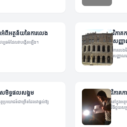
ាអំពីអត្ថន័យនៃការលេង
វិភាគក
សញ្ញ
ងវប្បធម៌ដែលវាបង្កើតឡើង។
ការលេងមិន
សញ្ញាណរ
ងសមិទ្ធផលសង្គម
វិភាគក
ត្ថប្រយោជន៍ជាច្រើនដែលវាផ្តល់ឱ្យ
នៅក្នុងអត
វិធីជួយសម