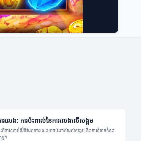
ការលេង: ការប៉ះពាល់នៃការលេងលើសង្គម
េះពិចារណាអំពីវិធីដែលការលេងអាចប៉ះពាល់ដល់សង្គម និងការទំនាក់ទំនង
ស្ស។