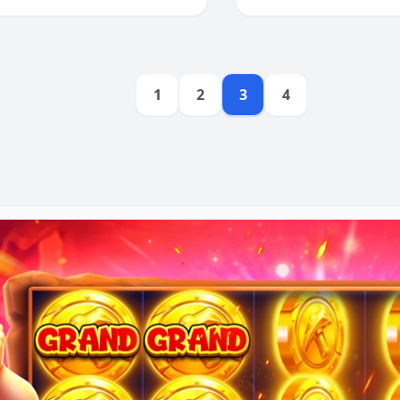
1
2
3
4