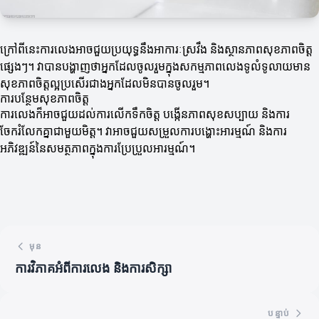
ក្រៅពីនេះការលេងអាចជួយប្រយុទ្ធនឹងអាការៈស្រវឹង និងស្ថានភាពសុខភាពចិត្ត
ផ្សេងៗ។ វាបានបង្ហាញថាអ្នកដែលចូលរួមក្នុងសកម្មភាពលេងទូលំទូលាយមាន
សុខភាពចិត្តល្អប្រសើរជាងអ្នកដែលមិនបានចូលរួម។
ការបន្ថែមសុខភាពចិត្ត
ការលេងក៏អាចជួយដល់ការលើកទឹកចិត្ត បង្កើនភាពសុខសប្បាយ និងការ
ចែករំលែកគ្នាជាមួយមិត្ត។ វាអាចជួយសម្រួលការបង្ហោះអារម្មណ៍ និងការ
អភិវឌ្ឍន៍នៃសមត្ថភាពក្នុងការប្រែប្រួលអារម្មណ៍។
មុន
ការវិភាគអំពីការលេង និងការសិក្សា
បន្ទាប់