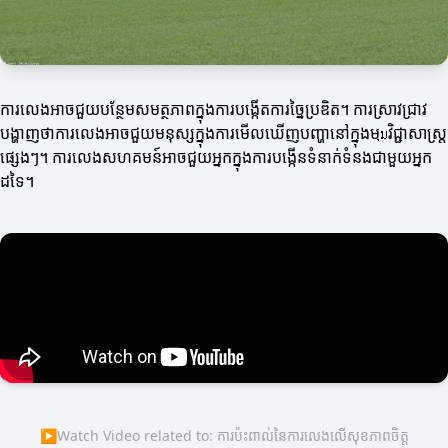
ការលេងអាចជួយបន្ថែមសមត្ថភាពក្នុងការបង្កើតការច្នៃប្រឌិត។ ការស្រាវជ្រាវ
បង្ហាញថាការលេងអាចជួយមនុស្សក្នុងការមើលឃើញបញ្ហានៅក្នុងមุมវិជ្ជាសាស្ត្រ
ផ្សេងៗ។ ការលេងសហគមន៍អាចជួយអ្នកក្នុងការបង្កើនទំនាក់ទំនងជាមួយអ្នក
ដទៃ។
▶
Watch Video related to: ការប៉ះពាល់នៃការលេងលើសុខភាពចិត្ត