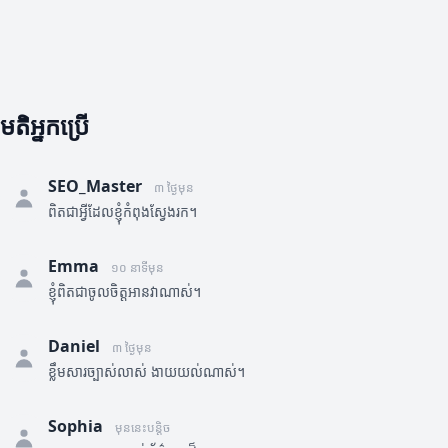
មតិអ្នកប្រើ
SEO_Master
៣ ថ្ងៃមុន
ពិតជាអ្វីដែលខ្ញុំកំពុងស្វែងរក។
Emma
១០ នាទីមុន
ខ្ញុំពិតជាចូលចិត្តអានវាណាស់។
Daniel
៣ ថ្ងៃមុន
ខ្លឹមសារច្បាស់លាស់ ងាយយល់ណាស់។
Sophia
មុននេះបន្តិច