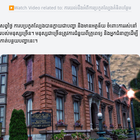
▶
Watch Video related to: ការយល់ដឹងអំពីការប្រកួតល្បែងគំនិតបន្ថែម
សព្វថ្ងៃ ការបប្រកួតល្បែងបានក្លាយជាបញ្ហា និងមានអត្ថន័យ ចំពោះការរស់នៅ
របស់មនុស្សច្រើន។ មនុស្សជាច្រើនត្រូវការជំនួយពីគ្រូពេទ្យ និងអ្នកជំនាញដើម្បី
កាត់បន្ថយបញ្ហានេះ។