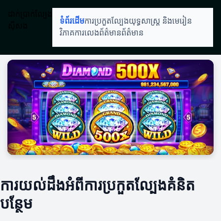
ដាក់ប្រាក់ល្បែង
ទំព័រដើម
ការប្រកួតល្បែង
យុទ្ធសាស្ត្រ និងមេរៀន
ស៊ីសង
វិភាគការលេង
ព័ត៌មានព័ត៌មាន
ការយល់ដឹងអំពីការប្រកួតល្បែងគំនិត
បន្ថែម