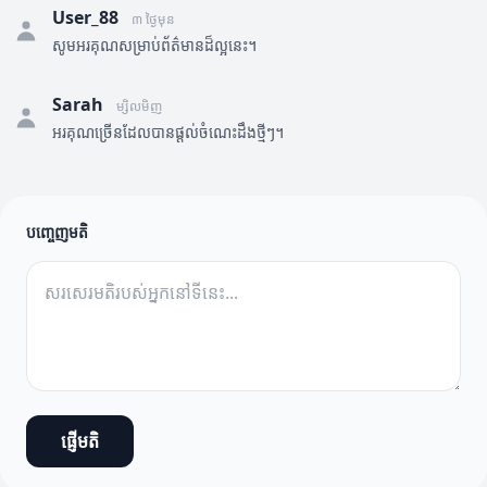
User_88
៣ ថ្ងៃមុន
សូមអរគុណសម្រាប់ព័ត៌មានដ៏ល្អនេះ។
Sarah
ម្សិលមិញ
អរគុណច្រើនដែលបានផ្តល់ចំណេះដឹងថ្មីៗ។
បញ្ចេញមតិ
ផ្ញើមតិ