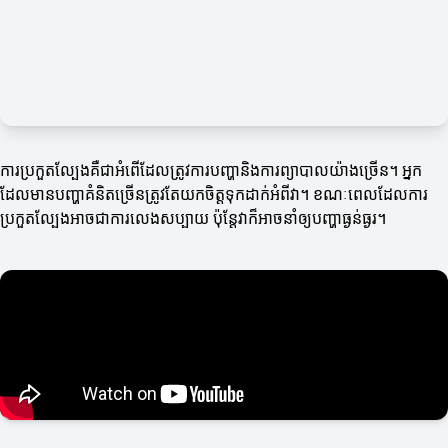
ការប្រកួតល្បែងគឺជាអំពើដែលត្រូវការបញ្ហានិងការព្យាបាលយ៉ាងច្រើន។ អ្នក
ដែលមានបញ្ហាគំនិតច្រើនត្រូវតែយកចិត្តទុកដាក់អំពីវា។ ខណៈពេលដែលការ
ប្រកួតល្បែងអាចជាការលេងសប្បាយ ប៉ុន្តែវាក៏អាចនាំឲ្យបញ្ហាធ្ងន់ធ្ងរ។